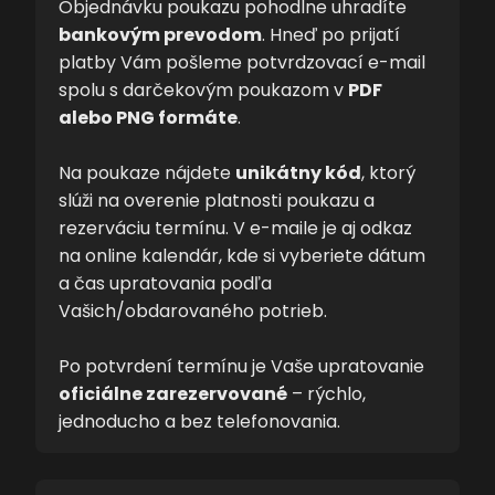
Objednávku poukazu pohodlne uhradíte
bankovým prevodom
. Hneď po prijatí
platby Vám pošleme potvrdzovací e-mail
spolu s darčekovým poukazom v
PDF
alebo PNG formáte
.
Na poukaze nájdete
unikátny kód
, ktorý
slúži na overenie platnosti poukazu a
rezerváciu termínu. V e-maile je aj odkaz
na online kalendár, kde si vyberiete dátum
a čas upratovania podľa
Vašich/obdarovaného potrieb.
Po potvrdení termínu je Vaše upratovanie
oficiálne zarezervované
– rýchlo,
jednoducho a bez telefonovania.