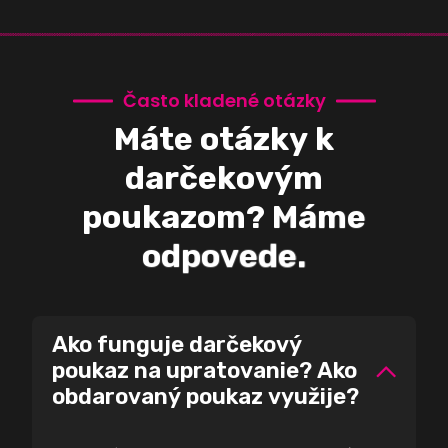
Č
a
s
t
o
k
l
a
d
e
n
é
o
t
á
z
k
y
M
á
t
e
o
t
á
z
k
y
k
d
a
r
č
e
k
o
v
ý
m
p
o
u
k
a
z
o
m
?
M
á
m
e
o
d
p
o
v
e
d
e
.
Ako funguje darčekový
poukaz na upratovanie? Ako
obdarovaný poukaz využije?