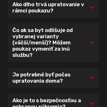
Ako dlho trvá upratovanie v
rámci poukazu?
Čo ak sa byt odlišuje od
vybranej varianty
(väčší/menší)? Môžem
poukaz vymeniť za inú
službu?
Je potrebné byť počas
upratovania doma?
Ako je to s bezpečnosťou a
ochranou súkromia?